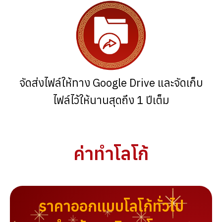
จัดส่งไฟล์ให้ทาง Google Drive และจัดเก็บ
ไฟล์ไว้ให้นานสุดถึง 1 ปีเต็ม
ค่าทำโลโก้
ราคาออกแบบโลโก้ทั่วไป