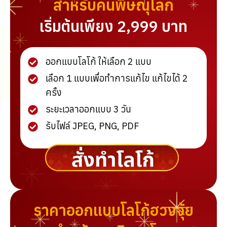
สำหรับคนพิษณุโลก
เริ่มต้นเพียง 2,999 บาท
ออกแบบโลโก้ ให้เลือก 2 แบบ
เลือก 1 แบบเพื่อทำการแก้ไข แก้ไขได้ 2
ครั้ง
ระยะเวลาออกแบบ 3 วัน
รับไฟล์ JPEG, PNG, PDF
ราคาออกแบบโลโก้ฮวงจุ้ย