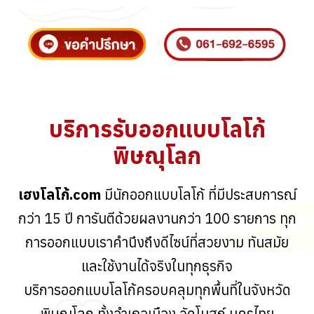
บริการรับออกแบบโลโก้
พิษณุโลก
เฮงโลโก้.com
มีนักออกแบบโลโก้ ที่มีประสบการณ์
กว่า 15 ปี การันตีด้วยผลงานกว่า 100 รายการ ทุก
การออกแบบเราคำนึงถึงดีไซน์ที่สวยงาม ทันสมัย
และใช้งานได้จริงในทุกธุรกิจ
บริการออกแบบโลโก้ครอบคลุมทุกพื้นที่ในจังหวัด
พิษณุโลก ทั้งอำเภอเมือง วัดโบสถ์ นครไทย