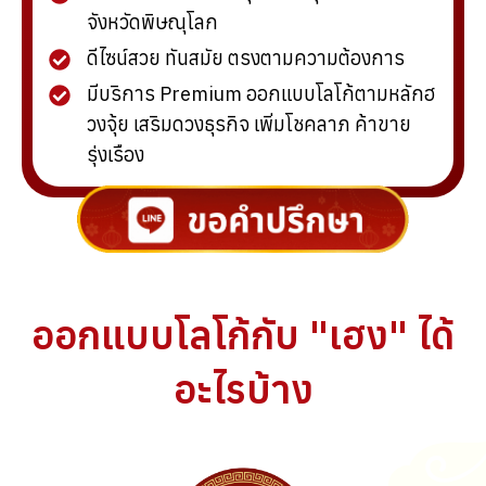
จังหวัดพิษณุโลก
ดีไซน์สวย ทันสมัย ตรงตามความต้องการ
มีบริการ Premium ออกแบบโลโก้ตามหลักฮ
วงจุ้ย เสริมดวงธุรกิจ เพิ่มโชคลาภ ค้าขาย
รุ่งเรือง
ออกแบบโลโก้กับ "เฮง" ได้
อะไรบ้าง