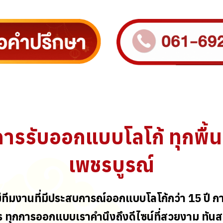
การรับออกแบบโลโก้ ทุกพื้นท
เพชรบูรณ์
ีทีมงานที่มีประสบการณ์ออกแบบโลโก้กว่า 15 ปี ก
 ทุกการออกแบบเราคำนึงถึงดีไซน์ที่สวยงาม ทันส