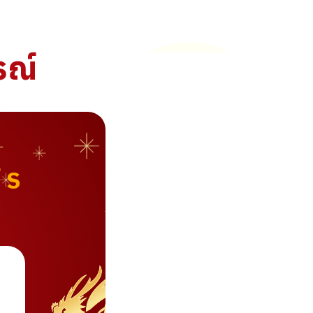
รณ์
 S