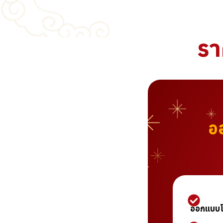
รา
อ
ออกแบบโล