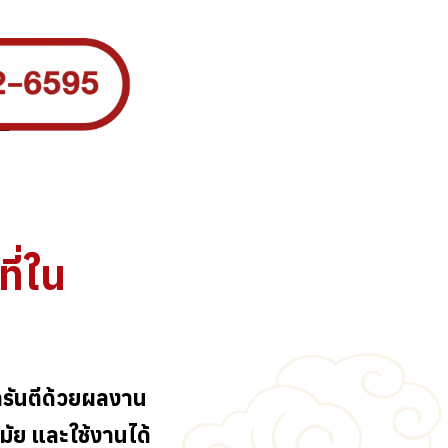
ี่ใน
ารันตีด้วยผลงาน
มัย และใช้งานได้