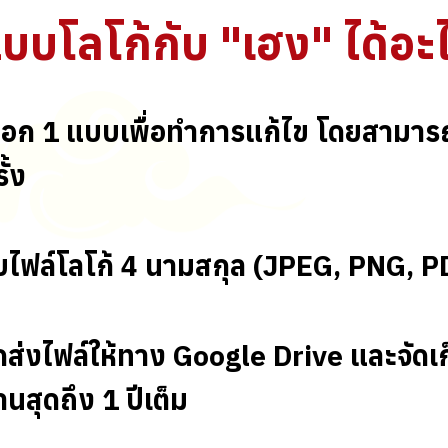
บโลโก้กับ "เฮง" ได้อะ
ลือก 1 แบบเพื่อทำการแก้ไข โดยสามารถ
ั้ง
ับไฟล์โลโก้ 4 นามสกุล (JPEG, PNG, P
ัดส่งไฟล์ให้ทาง Google Drive และจัดเก็
นสุดถึง 1 ปีเต็ม