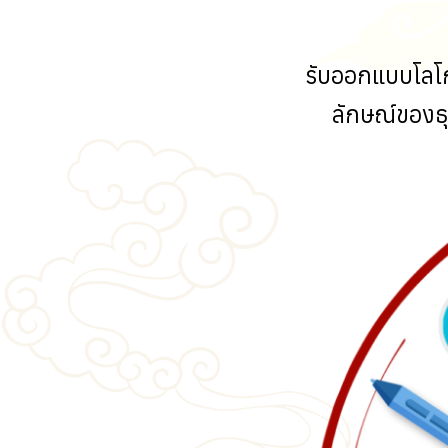
รับออกแบบโลโก้
ลักษณ์ของธุ