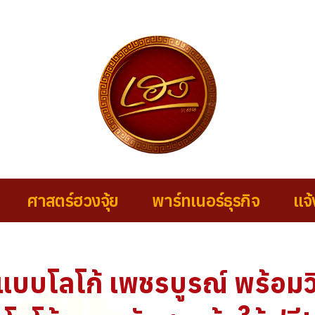
ศาสตร์ฮวงจุ้ย
พาร์ทเนอร์ธุรกิจ
แจ้
แบบโลโก้ เพชรบูรณ์ พร้อมวิ