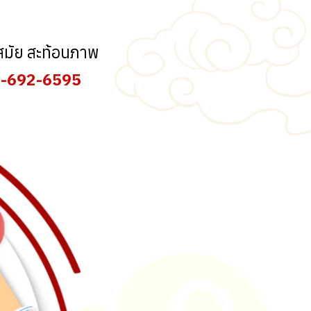
นสมัย สะท้อนภาพ
61-692-6595