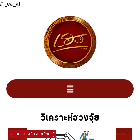
// _ea_al
วิเคราะห์ฮวงจุ้ย
ศาสตร์ฮวงจุ้ย ฮวงจุ้ยน่ารู้